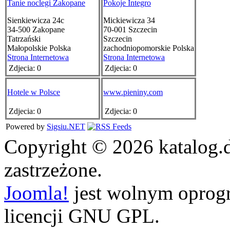
Tanie noclegi Zakopane
Pokoje Integro
Sienkiewicza 24c
Mickiewicza 34
34-500
Zakopane
70-001
Szczecin
Tatrzański
Szczecin
Małopolskie
Polska
zachodniopomorskie
Polska
Strona Internetowa
Strona Internetowa
Zdjecia: 0
Zdjecia: 0
Hotele w Polsce
www.pieniny.com
Zdjecia: 0
Zdjecia: 0
Powered by
Sigsiu.NET
Copyright © 2026 katalog.
zastrzeżone.
Joomla!
jest wolnym opro
licencji GNU GPL.