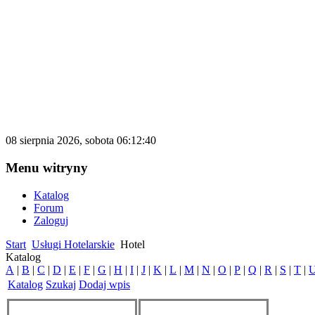
katalog.d500.pl
Darmowy katalog firm i stron internetowy
08 sierpnia 2026, sobota 06:12:40
Menu witryny
Katalog
Forum
Zaloguj
Start
Usługi Hotelarskie
Hotel
Katalog
A
|
B
|
C
|
D
|
E
|
F
|
G
|
H
|
I
|
J
|
K
|
L
|
M
|
N
|
O
|
P
|
Q
|
R
|
S
|
T
|
Katalog
Szukaj
Dodaj wpis