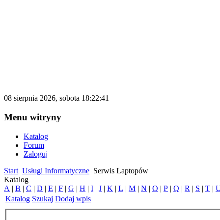
katalog.d500.pl
Darmowy katalog firm i stron internetowy
08 sierpnia 2026, sobota 18:22:41
Menu witryny
Katalog
Forum
Zaloguj
Start
Usługi Informatyczne
Serwis Laptopów
Katalog
A
|
B
|
C
|
D
|
E
|
F
|
G
|
H
|
I
|
J
|
K
|
L
|
M
|
N
|
O
|
P
|
Q
|
R
|
S
|
T
|
Katalog
Szukaj
Dodaj wpis