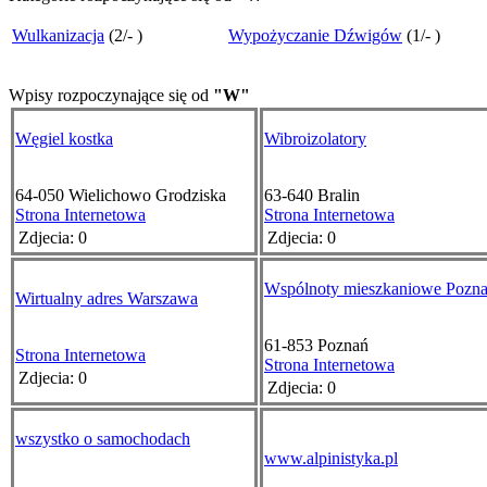
Wulkanizacja
(
2
/
-
)
Wypożyczanie Dźwigów
(
1
/
-
)
Wpisy rozpoczynające się od
"W"
Węgiel kostka
Wibroizolatory
64-050
Wielichowo Grodziska
63-640
Bralin
Strona Internetowa
Strona Internetowa
Zdjecia: 0
Zdjecia: 0
Wspólnoty mieszkaniowe Pozn
Wirtualny adres Warszawa
61-853
Poznań
Strona Internetowa
Strona Internetowa
Zdjecia: 0
Zdjecia: 0
wszystko o samochodach
www.alpinistyka.pl