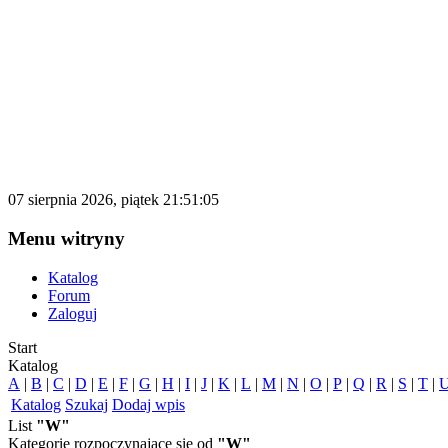
katalog.d500.pl
Darmowy katalog firm i stron internetowy
07 sierpnia 2026, piątek 21:51:05
Menu witryny
Katalog
Forum
Zaloguj
Start
Katalog
A
|
B
|
C
|
D
|
E
|
F
|
G
|
H
|
I
|
J
|
K
|
L
|
M
|
N
|
O
|
P
|
Q
|
R
|
S
|
T
|
Katalog
Szukaj
Dodaj wpis
List
"W"
Kategorie rozpoczynające się od
"W"