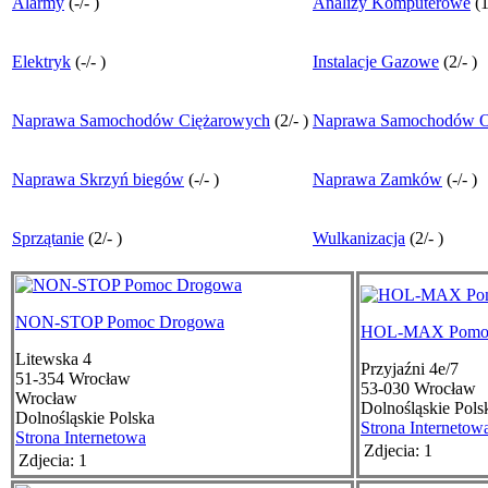
Alarmy
(
-
/
-
)
Analizy Komputerowe
(
Elektryk
(
-
/
-
)
Instalacje Gazowe
(
2
/
-
)
Naprawa Samochodów Ciężarowych
(
2
/
-
)
Naprawa Samochodów 
Naprawa Skrzyń biegów
(
-
/
-
)
Naprawa Zamków
(
-
/
-
)
Sprzątanie
(
2
/
-
)
Wulkanizacja
(
2
/
-
)
NON-STOP Pomoc Drogowa
HOL-MAX Pomoc
Litewska 4
Przyjaźni 4e/7
51-354
Wrocław
53-030
Wrocław
Wrocław
Dolnośląskie
Pols
Dolnośląskie
Polska
Strona Internetow
Strona Internetowa
Zdjecia: 1
Zdjecia: 1