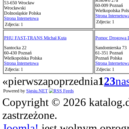
Kotowo 27a
53-650
Wrocław
60-009
Poznań
Wrocławski
Wielkopolska
Pol
Dolnosląskie
Polska
Strona Internetow
Strona Internetowa
Zdjecia: 1
Zdjecia: 1
PHU FAST-TRANS Michał Kuta
Pomoc Drogowa L
Santocka 22
Sandomierska 73
60-430
Poznań
61-351
Poznań
Wielkopolska
Polska
Poznań
Polska
Strona Internetowa
Strona Internetow
Zdjecia: 1
Zdjecia: 1
«
pierwsza
poprzednia
1
2
3
na
Powered by
Sigsiu.NET
Copyright © 2026 katalog.
zastrzeżone.
Joomla!
jest wolnym opro