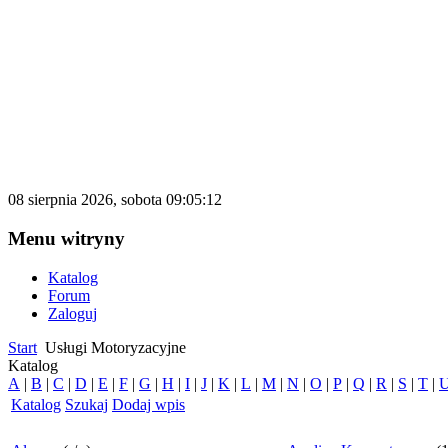
katalog.d500.pl
Darmowy katalog firm i stron internetowy
08 sierpnia 2026, sobota 09:05:12
Menu witryny
Katalog
Forum
Zaloguj
Start
Usługi Motoryzacyjne
Katalog
A
|
B
|
C
|
D
|
E
|
F
|
G
|
H
|
I
|
J
|
K
|
L
|
M
|
N
|
O
|
P
|
Q
|
R
|
S
|
T
|
Katalog
Szukaj
Dodaj wpis