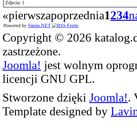
Zdjecia: 1
«
pierwsza
poprzednia
1
2
3
4
n
Powered by
Sigsiu.NET
Copyright © 2026 katalog.
zastrzeżone.
Joomla!
jest wolnym opro
licencji GNU GPL.
Stworzone dzięki
Joomla!
.
Template designed by
Lavin