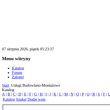
katalog.d500.pl
Darmowy katalog firm i stron internetowy
07 sierpnia 2026, piątek 05:23:37
Menu witryny
Katalog
Forum
Zaloguj
Start
Usługi Budowlano-Montażowe
Katalog
A
|
B
|
C
|
D
|
E
|
F
|
G
|
H
|
I
|
J
|
K
|
L
|
M
|
N
|
O
|
P
|
Q
|
R
|
S
|
T
|
Katalog
Szukaj
Dodaj wpis