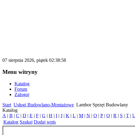
katalog.d500.pl
Darmowy katalog firm i stron internetowy
07 sierpnia 2026, piątek 02:38:58
Menu witryny
Katalog
Forum
Zaloguj
Start
Usługi Budowlano-Montażowe
Lambor Sprzęt Budowlany
Katalog
A
|
B
|
C
|
D
|
E
|
F
|
G
|
H
|
I
|
J
|
K
|
L
|
M
|
N
|
O
|
P
|
Q
|
R
|
S
|
T
|
Katalog
Szukaj
Dodaj wpis