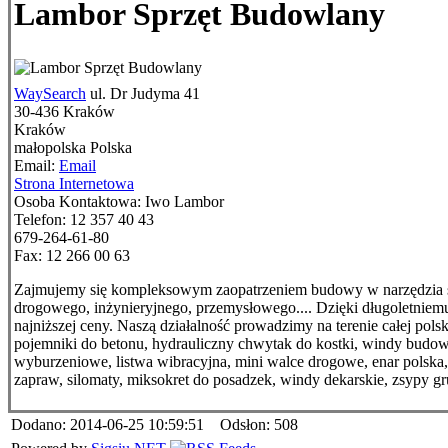
Lambor Sprzęt Budowlany
WaySearch
ul. Dr Judyma 41
30-436
Kraków
Kraków
małopolska
Polska
Email:
Email
Strona Internetowa
Osoba Kontaktowa:
Iwo Lambor
Telefon:
12 357 40 43
679-264-61-80
Fax:
12 266 00 63
Zajmujemy się kompleksowym zaopatrzeniem budowy w narzędzia s
drogowego, inżynieryjnego, przemysłowego.... Dzięki długoletniem
najniższej ceny. Naszą działalność prowadzimy na terenie całej po
pojemniki do betonu, hydrauliczny chwytak do kostki, windy budow
wyburzeniowe, listwa wibracyjna, mini walce drogowe, enar polska, 
zapraw, silomaty, miksokret do posadzek, windy dekarskie, zsypy 
Dodano: 2014-06-25 10:59:51 Odsłon: 508