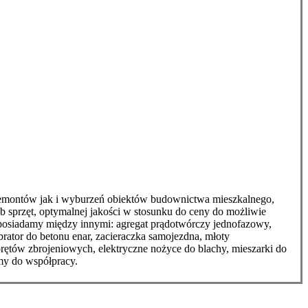
emontów jak i wyburzeń obiektów budownictwa mieszkalnego,
 sprzęt, optymalnej jakości w stosunku do ceny do możliwie
e posiadamy między innymi: agregat prądotwórczy jednofazowy,
ator do betonu enar, zacieraczka samojezdna, młoty
prętów zbrojeniowych, elektryczne nożyce do blachy, mieszarki do
my do współpracy.