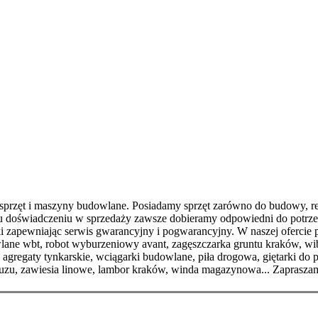
przęt i maszyny budowlane. Posiadamy sprzęt zarówno do budowy, r
u doświadczeniu w sprzedaży zawsze dobieramy odpowiedni do potrzeb
lski zapewniając serwis gwarancyjny i pogwarancyjny. W naszej oferci
lane wbt, robot wyburzeniowy avant, zagęszczarka gruntu kraków, wibr
agregaty tynkarskie, wciągarki budowlane, piła drogowa, giętarki do 
gruzu, zawiesia linowe, lambor kraków, winda magazynowa... Zaprasza