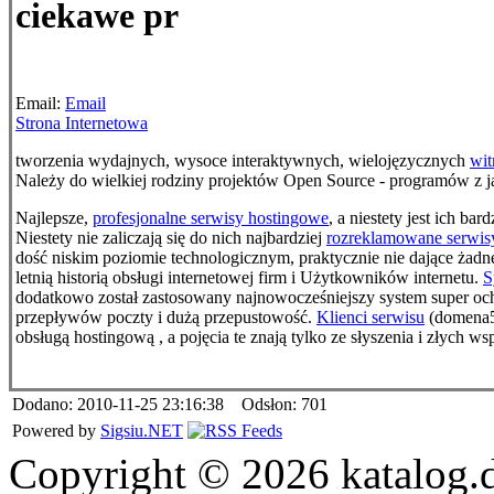
ciekawe pr
Email:
Email
Strona Internetowa
tworzenia wydajnych, wysoce interaktywnych, wielojęzycznych
wit
Należy do wielkiej rodziny projektów Open Source - programów z
Najlepsze,
profesjonalne serwisy hostingowe
, a niestety jest ich ba
Niestety nie zaliczają się do nich najbardziej
rozreklamowane serwis
dość niskim poziomie technologicznym, praktycznie nie dające żad
letnią historią obsługi internetowej firm i Użytkowników internetu.
S
dodatkowo został zastosowany najnowocześniejszy system super oc
przepływów poczty i dużą przepustowość.
Klienci serwisu
(domena5
obsługą hostingową , a pojęcia te znają tylko ze słyszenia i złych w
Dodano: 2010-11-25 23:16:38 Odsłon: 701
Powered by
Sigsiu.NET
Copyright © 2026 katalog.