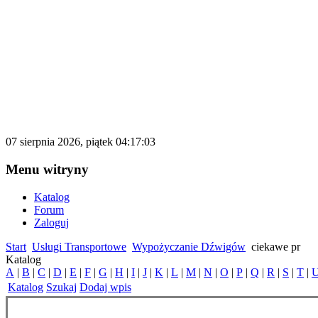
katalog.d500.pl
Darmowy katalog firm i stron internetowy
07 sierpnia 2026, piątek 04:17:03
Menu witryny
Katalog
Forum
Zaloguj
Start
Usługi Transportowe
Wypożyczanie Dźwigów
ciekawe pr
Katalog
A
|
B
|
C
|
D
|
E
|
F
|
G
|
H
|
I
|
J
|
K
|
L
|
M
|
N
|
O
|
P
|
Q
|
R
|
S
|
T
|
Katalog
Szukaj
Dodaj wpis