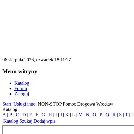
katalog.d500.pl
Darmowy katalog firm i stron internetowy
06 sierpnia 2026, czwartek 18:11:27
Menu witryny
Katalog
Forum
Zaloguj
Start
Usługi inne
NON-STOP Pomoc Drogowa Wrocław
Katalog
A
|
B
|
C
|
D
|
E
|
F
|
G
|
H
|
I
|
J
|
K
|
L
|
M
|
N
|
O
|
P
|
Q
|
R
|
S
|
T
|
Katalog
Szukaj
Dodaj wpis