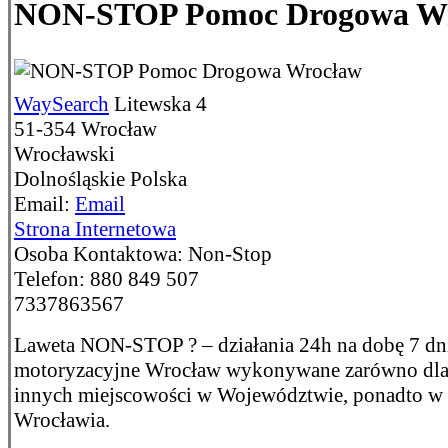
NON-STOP Pomoc Drogowa W
WaySearch
Litewska 4
51-354
Wrocław
Wrocławski
Dolnośląskie
Polska
Email:
Email
Strona Internetowa
Osoba Kontaktowa:
Non-Stop
Telefon:
880 849 507
7337863567
Laweta NON-STOP ? – działania 24h na dobę 7 dni 
motoryzacyjne Wrocław wykonywane zarówno dla m
innych miejscowości w Województwie, ponadto w c
Wrocławia.