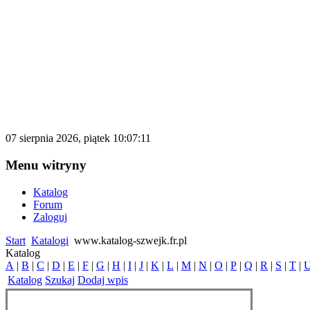
katalog.d500.pl
Darmowy katalog firm i stron internetowy
07 sierpnia 2026, piątek 10:07:11
Menu witryny
Katalog
Forum
Zaloguj
Start
Katalogi
www.katalog-szwejk.fr.pl
Katalog
A
|
B
|
C
|
D
|
E
|
F
|
G
|
H
|
I
|
J
|
K
|
L
|
M
|
N
|
O
|
P
|
Q
|
R
|
S
|
T
|
Katalog
Szukaj
Dodaj wpis