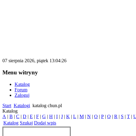
katalog.d500.pl
Darmowy katalog firm i stron internetowy
07 sierpnia 2026, piątek 13:04:26
Menu witryny
Katalog
Forum
Zaloguj
Start
Katalogi
katalog chun.pl
Katalog
A
|
B
|
C
|
D
|
E
|
F
|
G
|
H
|
I
|
J
|
K
|
L
|
M
|
N
|
O
|
P
|
Q
|
R
|
S
|
T
|
Katalog
Szukaj
Dodaj wpis