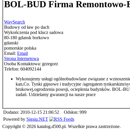
BOL-BUD Firma Remontowo-
WaySearch
Budowy od ław po dach
Wykończenia pod klucz
sadowa
80-180
gdansk borkowo
gdanski
pomorskie
polska
Email:
Email
Strona Internetowa
Osoba Kontaktowa:
grzegorz
Telefon:
604092144
Wykonujemy usługi ogólnobudowlane związane z wznoszeniem b
kan,Co. Tynki gipsowe i tradycyjne /agregatem tynkarskim/sy
brukowej,ogrodzenia posesji, ocieplenia budynków. BOL-BUD
zadań. Udzielamy gwarancji na nasze prace
Dodano: 2010-12-15 21:06:52 Odsłon: 999
Powered by
Sigsiu.NET
Copyright © 2026 katalog.d500.pl. Wszelkie prawa zastrzeżone.