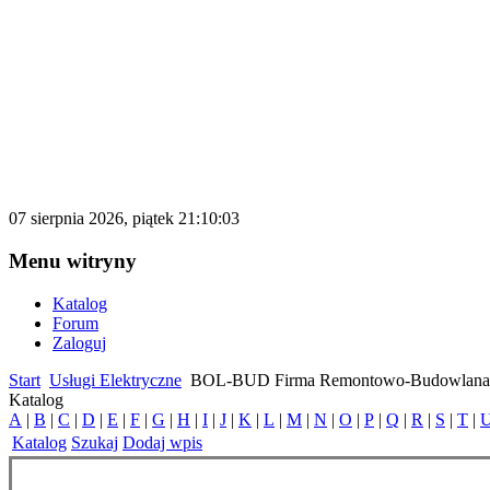
katalog.d500.pl
Darmowy katalog firm i stron internetowy
07 sierpnia 2026, piątek 21:10:03
Menu witryny
Katalog
Forum
Zaloguj
Start
Usługi Elektryczne
BOL-BUD Firma Remontowo-Budowlana
Katalog
A
|
B
|
C
|
D
|
E
|
F
|
G
|
H
|
I
|
J
|
K
|
L
|
M
|
N
|
O
|
P
|
Q
|
R
|
S
|
T
|
Katalog
Szukaj
Dodaj wpis