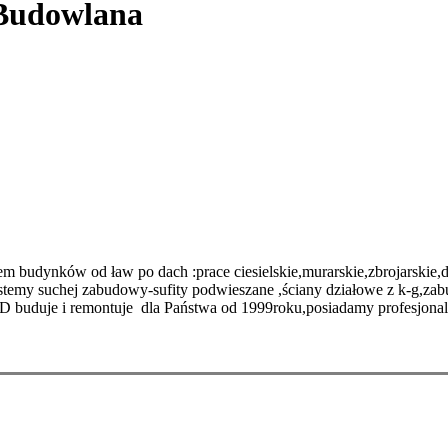
Budowlana
udynków od ław po dach :prace ciesielskie,murarskie,zbrojarskie,de
stemy suchej zabudowy-sufity podwieszane ,ściany działowe z k-g,zabu
 buduje i remontuje dla Państwa od 1999roku,posiadamy profesjonal