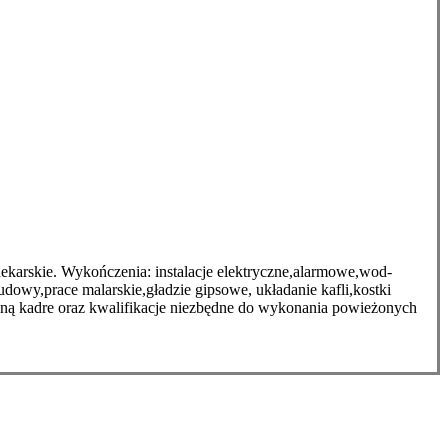
karskie. Wykończenia: instalacje elektryczne,alarmowe,wod-
dowy,prace malarskie,gładzie gipsowe, układanie kafli,kostki
ną kadre oraz kwalifikacje niezbędne do wykonania powieżonych