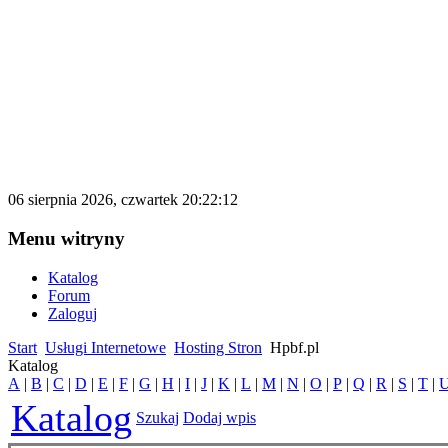
katalog.d500.pl
Darmowy katalog firm i stron internetowy
06 sierpnia 2026, czwartek 20:22:12
Menu witryny
Katalog
Forum
Zaloguj
Start
Usługi Internetowe
Hosting Stron
Hpbf.pl
Katalog
A
|
B
|
C
|
D
|
E
|
F
|
G
|
H
|
I
|
J
|
K
|
L
|
M
|
N
|
O
|
P
|
Q
|
R
|
S
|
T
|
Katalog
Szukaj
Dodaj wpis