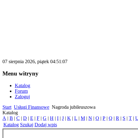
katalog.d500.pl
Darmowy katalog firm i stron internetowy
07 sierpnia 2026, piątek 04:51:07
Menu witryny
Katalog
Forum
Zaloguj
Start
Usługi Finansowe
Nagroda jubileuszowa
Katalog
A
|
B
|
C
|
D
|
E
|
F
|
G
|
H
|
I
|
J
|
K
|
L
|
M
|
N
|
O
|
P
|
Q
|
R
|
S
|
T
|
Katalog
Szukaj
Dodaj wpis