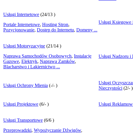
Usługi Internetowe
(
24
/
13
)
Usługi Księgowe 
Portale Internetowe
,
Hosting Stron
,
Pozycjonowanie
,
Dostęp do Internetu
,
Domeny
...
Usługi Motoryzacyjne
(
21
/
14
)
Naprawa Samochodów Osobowych
,
Instalacje
Usługi Nadzoru i 
Gazowe
,
Elektryk
,
Naprawa Zamków
,
Blacharstwo i Lakiernictwo
...
Usługi Oczyszcza
Usługi Ochrony Mienia
(
-
/
-
)
Nieczystości
(
2
/
-
)
Usługi Projektowe
(
6
/
-
)
Usługi Reklamow
Usługi Transportowe
(
6
/
6
)
Przeprowadzki
,
Wypożyczanie Dźwigów
,