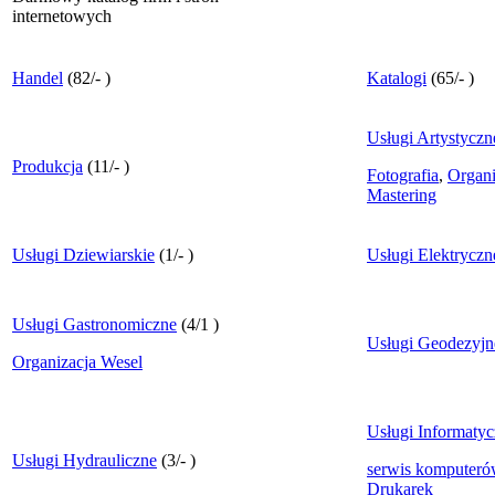
internetowych
Handel
(
82
/
-
)
Katalogi
(
65
/
-
)
Usługi Artystyczn
Produkcja
(
11
/
-
)
Fotografia
,
Organi
Mastering
Usługi Dziewiarskie
(
1
/
-
)
Usługi Elektryczn
Usługi Gastronomiczne
(
4
/
1
)
Usługi Geodezyjn
Organizacja Wesel
Usługi Informaty
Usługi Hydrauliczne
(
3
/
-
)
serwis komputeró
Drukarek