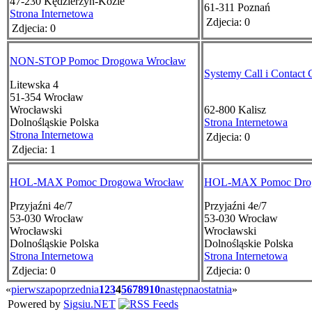
47-230
Kędzierzyn-Koźle
61-311
Poznań
Strona Internetowa
Zdjecia: 0
Zdjecia: 0
NON-STOP Pomoc Drogowa Wrocław
Systemy Call i Contact 
Litewska 4
51-354
Wrocław
Wrocławski
62-800
Kalisz
Dolnośląskie
Polska
Strona Internetowa
Strona Internetowa
Zdjecia: 0
Zdjecia: 1
HOL-MAX Pomoc Drogowa Wrocław
HOL-MAX Pomoc Dro
Przyjaźni 4e/7
Przyjaźni 4e/7
53-030
Wrocław
53-030
Wrocław
Wrocławski
Wrocławski
Dolnośląskie
Polska
Dolnośląskie
Polska
Strona Internetowa
Strona Internetowa
Zdjecia: 0
Zdjecia: 0
«
pierwsza
poprzednia
1
2
3
4
5
6
7
8
9
10
następna
ostatnia
»
Powered by
Sigsiu.NET