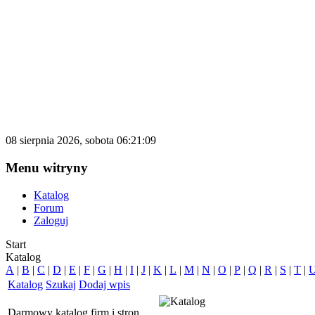
katalog.d500.pl
Darmowy katalog firm i stron internetowy
08 sierpnia 2026, sobota 06:21:09
Menu witryny
Katalog
Forum
Zaloguj
Start
Katalog
A
|
B
|
C
|
D
|
E
|
F
|
G
|
H
|
I
|
J
|
K
|
L
|
M
|
N
|
O
|
P
|
Q
|
R
|
S
|
T
|
Katalog
Szukaj
Dodaj wpis
Darmowy katalog firm i stron