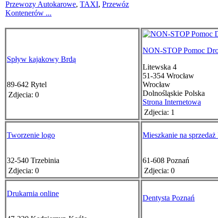
Przewozy Autokarowe
,
TAXI
,
Przewóz
Kontenerów
...
NON-STOP Pomoc Dro
Spływ kajakowy Brdą
Litewska 4
51-354
Wrocław
89-642
Rytel
Wrocław
Dolnośląskie
Polska
Zdjecia: 0
Strona Internetowa
Zdjecia: 1
Tworzenie logo
Mieszkanie na sprzedaż
32-540
Trzebinia
61-608
Poznań
Zdjecia: 0
Zdjecia: 0
Drukarnia online
Dentysta Poznań